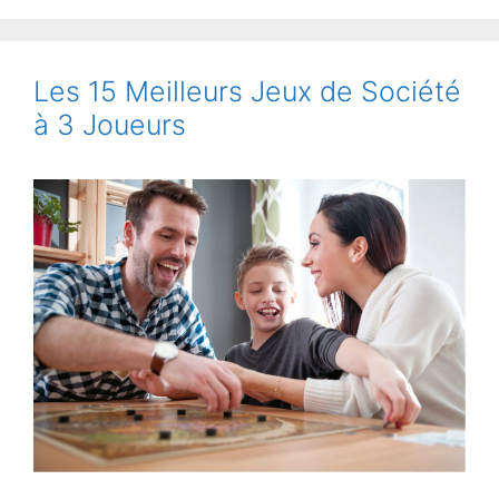
Les 15 Meilleurs Jeux de Société
à 3 Joueurs