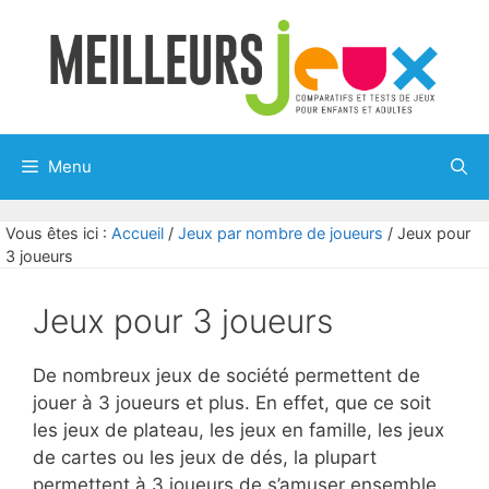
Aller
au
contenu
Menu
Vous êtes ici :
Accueil
/
Jeux par nombre de joueurs
/
Jeux pour
3 joueurs
Jeux pour 3 joueurs
De nombreux jeux de société permettent de
jouer à 3 joueurs et plus. En effet, que ce soit
les jeux de plateau, les jeux en famille, les jeux
de cartes ou les jeux de dés, la plupart
permettent à 3 joueurs de s’amuser ensemble.