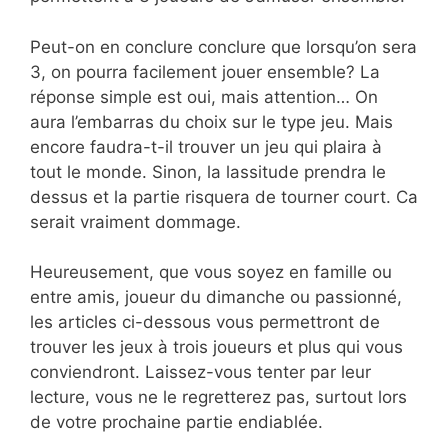
Peut-on en conclure conclure que lorsqu’on sera
3, on pourra facilement jouer ensemble? La
réponse simple est oui, mais attention… On
aura l’embarras du choix sur le type jeu. Mais
encore faudra-t-il trouver un jeu qui plaira à
tout le monde. Sinon, la lassitude prendra le
dessus et la partie risquera de tourner court. Ca
serait vraiment dommage.
Heureusement, que vous soyez en famille ou
entre amis, joueur du dimanche ou passionné,
les articles ci-dessous vous permettront de
trouver les jeux à trois joueurs et plus qui vous
conviendront. Laissez-vous tenter par leur
lecture, vous ne le regretterez pas, surtout lors
de votre prochaine partie endiablée.